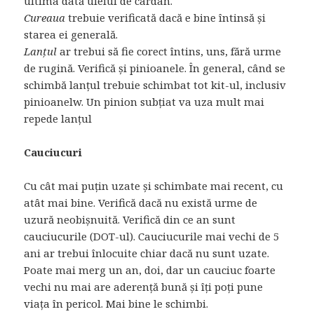
ultima dată uleiul de cardan.
Cureaua
trebuie verificată dacă e bine întinsă și
starea ei generală.
Lanțul
ar trebui să fie corect întins, uns, fără urme
de rugină. Verifică și pinioanele. În general, când se
schimbă lanțul trebuie schimbat tot kit-ul, inclusiv
pinioanelw. Un pinion subțiat va uza mult mai
repede lanțul
Cauciucuri
Cu cât mai puțin uzate și schimbate mai recent, cu
atât mai bine. Verifică dacă nu există urme de
uzură neobișnuită. Verifică din ce an sunt
cauciucurile (DOT-ul). Cauciucurile mai vechi de 5
ani ar trebui înlocuite chiar dacă nu sunt uzate.
Poate mai merg un an, doi, dar un cauciuc foarte
vechi nu mai are aderență bună și îți poți pune
viața în pericol. Mai bine le schimbi.