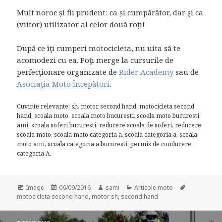
Mult noroc și fii prudent: ca și cumpărător, dar şi ca
(viitor) utilizator al celor două roți!
După ce îţi cumperi motocicleta, nu uita să te
acomodezi cu ea. Poţi merge la cursurile de
perfecţionare organizate de
Rider Academy
sau de
Asociaţia Moto Începători
.
Cuvinte relevante: sh, motor second hand, motocicleta second
hand, scoala moto, scoala moto bucuresti, scoala moto bucuresti
ami, scoala soferi bucuresti, reducere scoala de soferi, reducere
scoala moto, scoala moto categoria a, scoala categoria a, scoala
moto ami, scoala categoria a bucuresti, permis de conducere
categoria A.
Format
Posted
Author
Categories
Tags
Image
06/09/2016
sami
Articole moto
on
motocicleta second hand
,
motor sh
,
second hand
Post