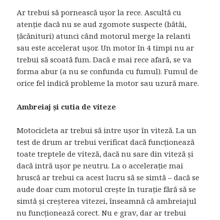
Ar trebui să pornească ușor la rece. Ascultă cu
atenție dacă nu se aud zgomote suspecte (bătăi,
țăcănituri) atunci când motorul merge la relanti
sau este accelerat ușor. Un motor în 4 timpi nu ar
trebui să scoată fum. Dacă e mai rece afară, se va
forma abur (a nu se confunda cu fumul). Fumul de
orice fel indică probleme la motor sau uzură mare.
Ambreiaj și cutia de viteze
Motocicleta ar trebui să intre ușor în viteză. La un
test de drum ar trebui verificat dacă funcționează
toate treptele de viteză, dacă nu sare din viteză și
dacă intră ușor pe neutru. La o accelerație mai
bruscă ar trebui ca acest lucru să se simtă – dacă se
aude doar cum motorul crește în turație fără să se
simtă și creșterea vitezei, înseamnă că ambreiajul
nu funcționează corect. Nu e grav, dar ar trebui