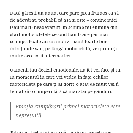
Dacă găsești un anunț care pare prea frumos ca să
fie adevărat, probabil că așa și este – conține mici
(sau mari) neadevăruri. În schimb nu elimina din
start motocicletele second hand care par mai
scumpe. Poate au un motiv – sunt foarte bine
întreținute sau, pe lângă motocicletă, vei primi și
multe accesorii aftermarket.
Oamenii iau decizii emoționale. La fel vei face și tu.
În momentul în care vei vedea în fața ochilor
motocicleta pe care ți-ai dorit-o atât de mult vei fi
tentat să o cumperi fără să mai stai pe gânduri.
Emoția cumpărării primei motociclete este
neprețuită
Totuși ar trebui să ai grijă, ca să nu regreți mai