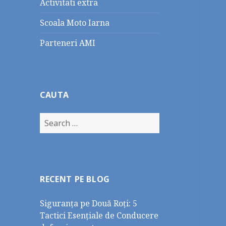
Activitati extra
Scoala Moto Iarna
Parteneri AMI
CAUTA
Search
for:
RECENT PE BLOG
Siguranța pe Două Roți: 5
Tactici Esențiale de Conducere