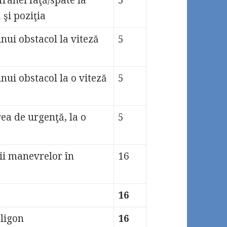
 şi poziţia
nui obstacol la viteză
5
nui obstacol la o viteză
5
rea de urgenţă, la o
5
ii manevrelor în
16
16
oligon
16