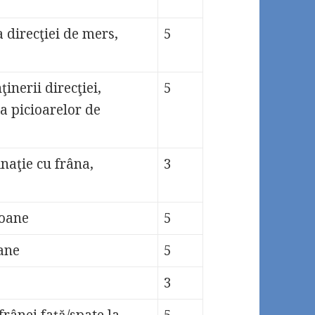
 direcţiei de mers,
5
inerii direcţiei,
5
a picioarelor de
aţie cu frâna,
3
loane
5
oane
5
3
ânei faţă/spate la
5