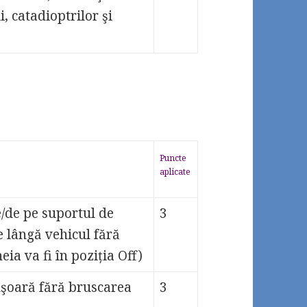
, catadioptrilor şi
Puncte
aplicate
/de pe suportul de
3
e lângă vehicul fără
ia va fi în poziția Off)
uşoară fără bruscarea
3