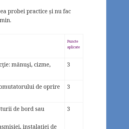
ea probei practice și nu fac
 min.
Puncte
aplicate
cţie: mănuşi, cizme,
3
 comutatorului de oprire
3
aturii de bord sau
3
nsmisiei, instalaţiei de