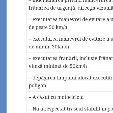
frânarea de urgenţă, direcţia vizuală
– executarea manevrei de evitare a u
de peste 50 km/h
– executarea manevrei de evitare a u
de minim 30km/h
– executarea frănării, inclusiv frâna
viteză minimă de 50km/h
– depăşirea timpului alocat executăr
poligon
– A căzut cu motocicleta
– Nu a respectat traseul stabilit în p