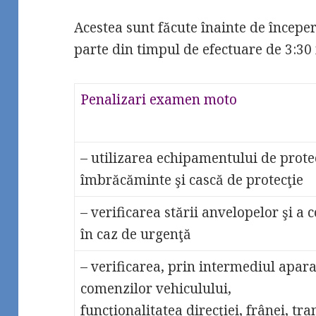
Acestea sunt făcute înainte de începer
parte din timpul de efectuare de 3:30
Penalizari examen moto
– utilizarea echipamentului de prote
îmbrăcăminte şi cască de protecţie
– verificarea stării anvelopelor şi a
în caz de urgenţă
– verificarea, prin intermediul apar
comenzilor vehiculului,
funcţionalitatea direcţiei, frânei, tra