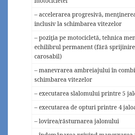
motocicletei
– accelerarea progresivă, menţinerea
inclusiv la schimbarea vitezelor
– poziţia pe motocicletă, tehnica menţ
echilibrul permanent (fără sprijinire
carosabil)
– manevrarea ambreiajului în combin
schimbarea vitezelor
– executarea slalomului printre 5 ja
– executarea de opturi printre 4 jal
– lovirea/răsturnarea jalonului
– îndemânarea privind manevrarea fr