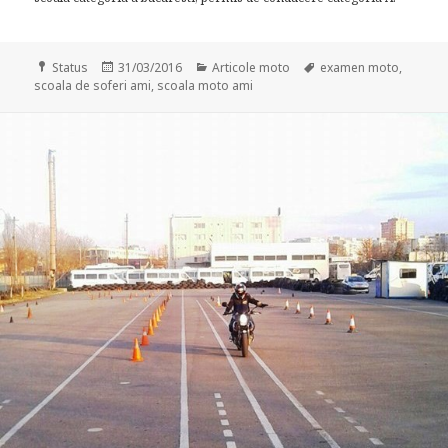
Format
Posted
Categories
Tags
Status
31/03/2016
Articole moto
examen moto
,
on
scoala de soferi ami
,
scoala moto ami