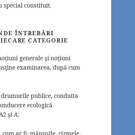
 special constituit.
NDE ÎNTREBĂRI
IECARE CATEGORIE
noțiuni generale şi noţiuni
 susţine examinarea, după cum
e drumurile publice, conduita
conducere ecologică
A2 şi A:
 cum ar fi: mănuşile, cizmele,