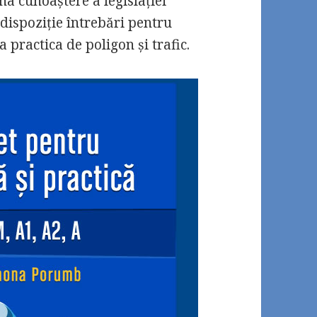
na cunoaștere a legislației
 dispoziție întrebări pentru
 practica de poligon și trafic.