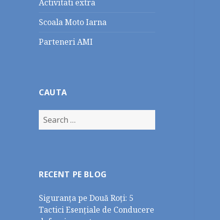
Activitati extra
Scoala Moto Iarna
Parteneri AMI
CAUTA
Search
for:
RECENT PE BLOG
Siguranța pe Două Roți: 5
Tactici Esențiale de Conducere