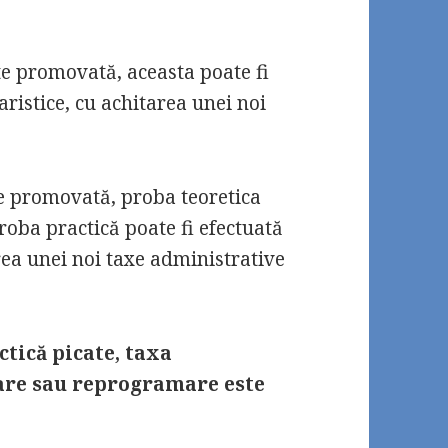
te promovată, aceasta poate fi
ristice, cu achitarea unei noi
te promovată, proba teoretica
oba practică poate fi efectuată
rea unei noi taxe administrative
tică picate, taxa
are sau reprogramare este