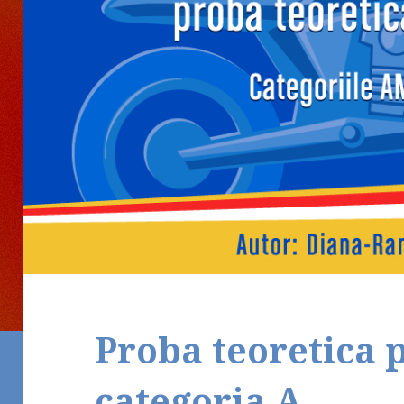
Proba teoretica 
categoria A