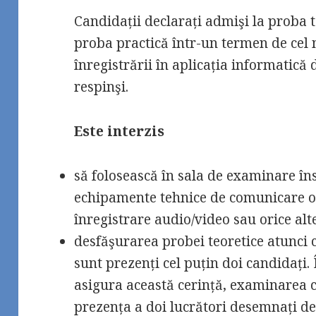
Candidații declarați admişi la proba t
proba practică într-un termen de cel 
înregistrării în aplicația informatică
respinşi.
Este interzis
să folosească în sala de examinare îns
echipamente tehnice de comunicare o
înregistrare audio/video sau orice alte
desfăşurarea probei teoretice atunci
sunt prezenți cel puțin doi candidați. 
asigura această cerință, examinarea c
prezența a doi lucrători desemnați de 