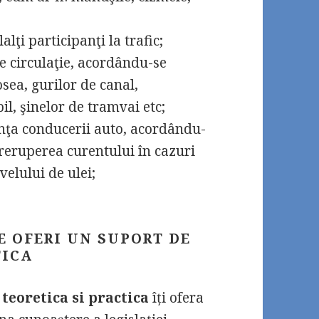
alţi participanţi la trafic;
 de circulaţie, acordându-se
osea, gurilor de canal,
il, şinelor de tramvai etc;
nţa conducerii auto, acordându-
treruperea curentului în cazuri
velului de ulei;
E OFERI UN SUPORT DE
TICA
teoretica si practica
îți ofera