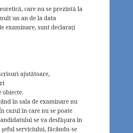
eoretică, care nu se prezintă la
mult un an de la data
 de examinare, sunt declarați
crisuri ajutătoare,
ri
 obiecte.
 când în sala de examinare nu
În cazul în care nu se poate
andidatului se va desfăşura în
şeful serviciului, făcându-se