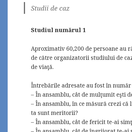
Studii de caz
Studiul numărul 1
Aproximativ 60,200 de persoane au ră
de către organizatorii studiului de caz 
de viaţă.
Întrebările adresate au fost în număr
– În ansamblu, cât de mulţumit eşti de
– În ansamblu, în ce măsură crezi că lu
ta sunt meritorii?
– În ansamblu, cât de fericit te-ai simţ
– În ansamblu, cât de îngrijorat te-ai 