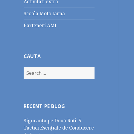
Activitati extra
Scoala Moto Iarna
Parteneri AMI
CAUTA
Search
for:
RECENT PE BLOG
Siguranța pe Două Roți: 5
Tactici Esențiale de Conducere