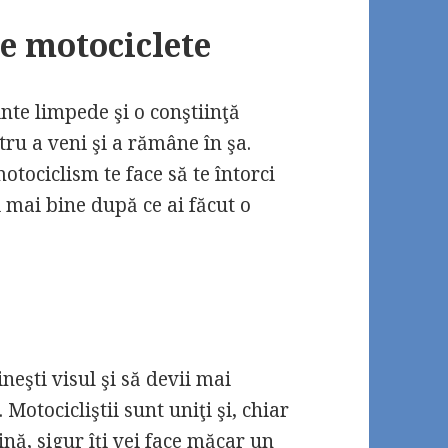
pe motociclete
inte limpede şi o conştiinţă
ru a veni şi a rămâne în şa.
tociclism te face să te întorci
 mai bine după ce ai făcut o
neşti visul şi să devii mai
 Motocicliştii sunt uniţi şi, chiar
nă, sigur îţi vei face măcar un