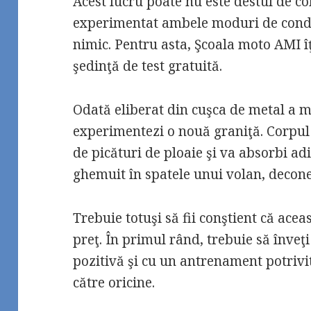
Acest lucru poate nu este destul de c
experimentat ambele moduri de condus
nimic. Pentru asta, Şcoala moto AMI îţ
şedinţă de test gratuită.
Odată eliberat din cuşca de metal a ma
experimentezi o nouă graniţă. Corpul 
de picături de ploaie şi va absorbi ad
ghemuit în spatele unui volan, decone
Trebuie totuşi să fii conştient că acea
preţ. În primul rând, trebuie să înveţi
pozitivă şi cu un antrenament potrivit,
către oricine.