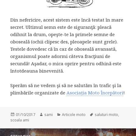
Din nefericire, acest sistem este încă testat în mare
secret. Ultimul semn este de siguranţă: pleacă
odihnit la drum, opeşte-te la primele semne de
oboseală (ochii clipesc des, pleoapele sunt grele).
Testele dovedesc că în caz de oboseală avansată,
organismul poate adormi câteva fracţiuni de
secundă! Aşadar, o mica oprire pentru odhină este
întotdeauna binevenită.
Sperăm să ne vedem şi să ne salutăm în trafic şi la
plimbările organizate de
Asociația Moto Începători
!
Posted
Author
Categories
Tags
01/10/2017
sami
Articole moto
saluturi moto
,
on
scoala ami
Post