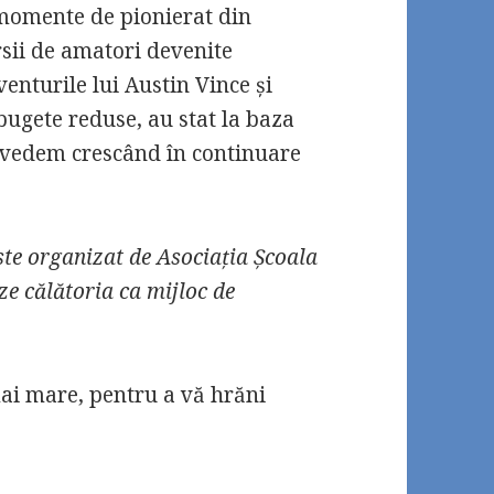
 momente de pionierat din
rsii de amatori devenite
enturile lui Austin Vince și
 bugete reduse, au stat la baza
l vedem crescând în continuare
te organizat de Asociația Școala
e călătoria ca mijloc de
mai mare, pentru a vă hrăni