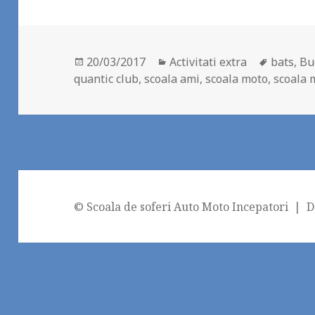
Posted
Categories
Tags
20/03/2017
Activitati extra
bats
,
Bu
on
quantic club
,
scoala ami
,
scoala moto
,
scoala 
© Scoala de soferi Auto Moto Incepatori | De