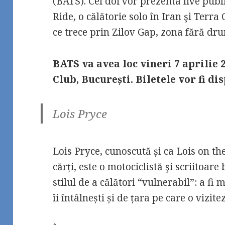
(BATS). Cei doi vor prezenta live pub
Ride, o călătorie solo în Iran şi Terra
ce trece prin Zilov Gap, zona fără dru
BATS va avea loc vineri 7 aprilie 
Club, București. Biletele vor fi d
Lois Pryce
Lois Pryce, cunoscută și ca Lois on th
cărți, este o motociclistă şi scriitoare
stilul de a călători “vulnerabil”: a f
îi întâlnești și de țara pe care o vizitez