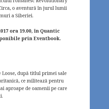
licului românesc Revolutionary
 Circa, o aventură în jurul lumii
muri a Siberiei.
2017 ora 19.00, în Quantic
isponibile prin Eventbook.
e Loose, după titlul primei sale
 britanică, ce militează pentru
i mai aproape de oamenii pe care
i.