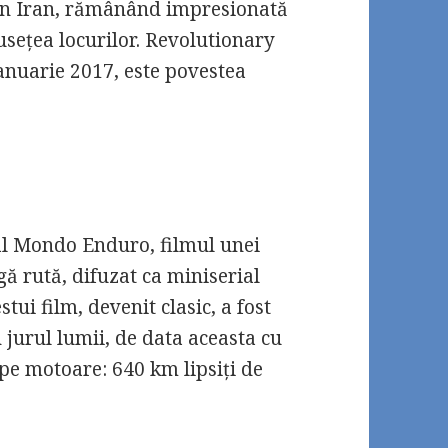
prin Iran, rămânând impresionată
usețea locurilor. Revolutionary
Ianuarie 2017, este povestea
 al Mondo Enduro, filmul unei
gă rută, difuzat ca miniserial
tui film, devenit clasic, a fost
n jurul lumii, de data aceasta cu
 pe motoare: 640 km lipsiți de