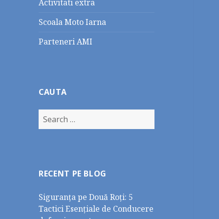
Activitati extra
Scoala Moto Iarna
Parteneri AMI
CAUTA
Search
for:
RECENT PE BLOG
Siguranța pe Două Roți: 5
Tactici Esențiale de Conducere